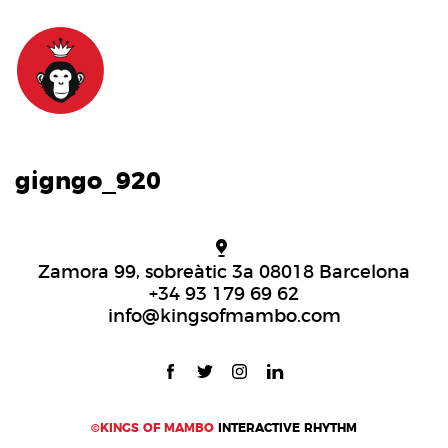
gigngo_920
Zamora 99, sobreàtic 3a 08018 Barcelona
+34 93 179 69 62
info@kingsofmambo.com
©KINGS OF MAMBO
INTERACTIVE RHYTHM