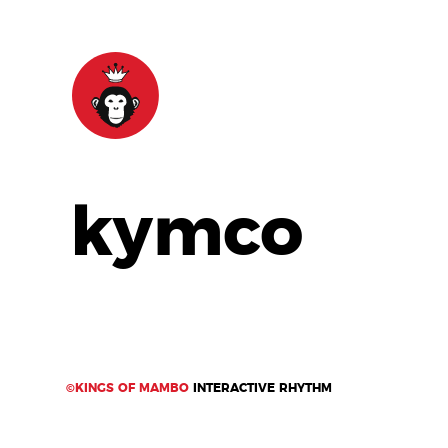
kymco
©KINGS OF MAMBO
INTERACTIVE RHYTHM